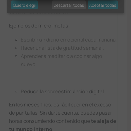
tu relación con él
. ¿Qué aprendizajes puedes
Quiero elegir
Descartar todas
Aceptar todas
obtener de esta estación?
Ejemplos de micro-metas:
Escribir un diario emocional cada mañana.
Hacer una lista de gratitud semanal.
Aprender a meditar o a cocinar algo
nuevo.
Reduce la sobreestimulación digital
En los meses fríos, es fácil caer en el exceso
de pantallas. Sin darte cuenta, puedes pasar
horas consumiendo contenido que
te aleja de
tu mundo interno
.