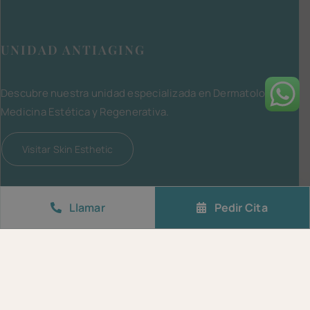
UNIDAD ANTIAGING
Descubre nuestra unidad especializada en Dermatología,
Medicina Estética y Regenerativa.
Visitar Skin Esthetic
Llamar
Pedir Cita
© 2024 Clínica SanySa. Todos los derechos reservados.
Aviso Legal
|
Política de Privacidad
|
Política de Cookies