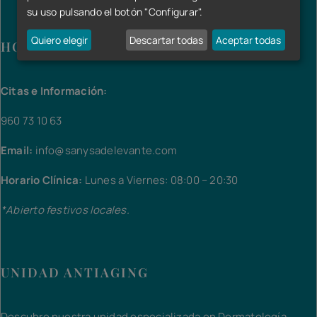
su uso pulsando el botón "Configurar".
Quiero elegir
Descartar todas
Aceptar todas
HORARIO Y CONTACTO
Citas e Información:
960 73 10 63
Email:
info@sanysadelevante.com
Horario Clínica:
Lunes a Viernes: 08:00 – 20:30
*Abierto festivos locales.
UNIDAD ANTIAGING
Descubre nuestra unidad especializada en Dermatología,