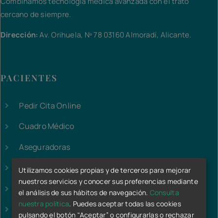
Combinamos tecnología médica avanzada con el trato
cercano de siempre.
Dirección:
Av. Orihuela, Nº 78 03160 Almoradí, Alicante.
PACIENTES
Pedir Cita Online
Cuadro Médico
Aseguradoras
Mutuas Laborales
Utilizamos cookies propias y de terceros para mejorar
nuestros servicios y conocer sus preferencias mediante
Reconocimientos Médicos
el análisis de sus hábitos de navegación.
Consulta
nuestra política
. Puedes aceptar todas las cookies
Preguntas Frecuentes
pulsando el botón "Aceptar” o configurarlas o rechazar